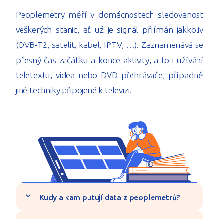
Peoplemetry měří v domácnostech sledovanost
veškerých stanic, ať už je signál přijímán jakkoliv
(DVB-T2, satelit, kabel, IPTV, …). Zaznamenává se
přesný čas začátku a konce aktivity, a to i užívání
teletextu, videa nebo DVD přehrávače, případně
jiné techniky připojené k televizi.
expand_more
Kudy a kam putují data z peoplemetrů?