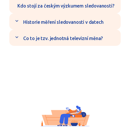
Kdo stojí za českým výzkumem sledovanosti?
expand_more
Historie měření sledovanosti v datech
expand_more
Co to je tzv. jednotná televizní měna?