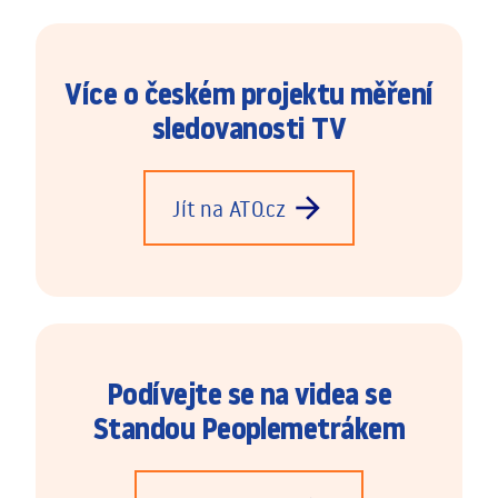
Více o českém projektu měření
sledovanosti TV
arrow_forward
Jít na ATO.cz
Podívejte se na videa se
Standou Peoplemetrákem