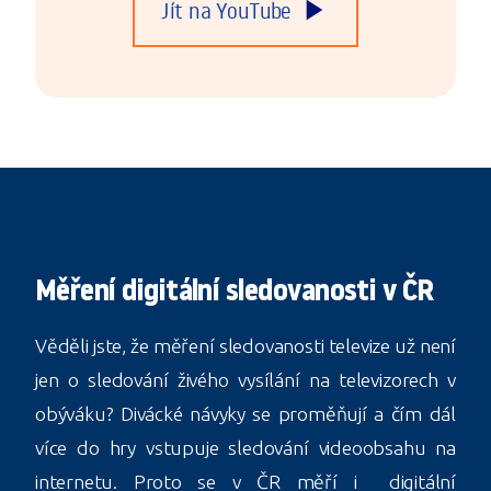
play_arrow
Jít na YouTube
Měření digitální sledovanosti v ČR
Věděli jste, že měření sledovanosti televize už není
jen o sledování živého vysílání na televizorech v
obýváku? Divácké návyky se proměňují a čím dál
více do hry vstupuje sledování videoobsahu na
internetu. Proto se v ČR měří i digitální