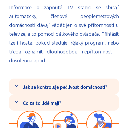
Informace o zapnuté TV stanici se sbírají
automaticky, členové peoplemetrových
domácností dávají vědět jen o své přítomnosti u
televize, a to pomocí dálkového ovladače. Přihlásit
lze i hosta, pokud sleduje nějaký program, nebo
třeba oznámit dlouhodobou nepřítomnost –
dovolenou apod.
expand_more
Jak se kontroluje pečlivost domácností?
expand_more
Co za to lidé mají?