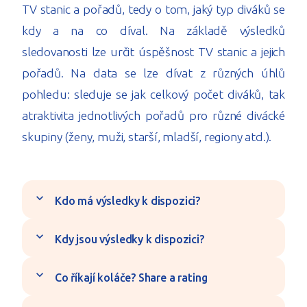
TV stanic a pořadů, tedy o tom, jaký typ diváků se
kdy a na co díval. Na základě výsledků
sledovanosti lze určit úspěšnost TV stanic a jejich
pořadů. Na data se lze dívat z různých úhlů
pohledu: sleduje se jak celkový počet diváků, tak
atraktivita jednotlivých pořadů pro různé divácké
skupiny (ženy, muži, starší, mladší, regiony atd.).
expand_more
Kdo má výsledky k dispozici?
expand_more
Kdy jsou výsledky k dispozici?
expand_more
Co říkají koláče? Share a rating