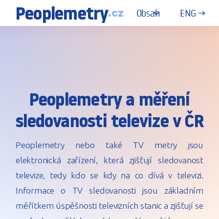
Peoplemetry
.cz
ENG
Obsah
east
Peoplemetry a měření
sledovanosti televize v ČR
Peoplemetry nebo také TV metry jsou
elektronická zařízení, která zjišťují sledovanost
televize, tedy kdo se kdy na co dívá v televizi.
Informace o TV sledovanosti jsou základním
měřítkem úspěšnosti televizních stanic a zjišťují se