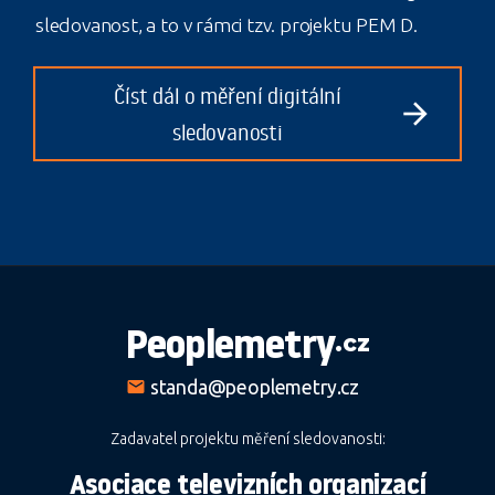
sledovanost, a to v rámci tzv. projektu PEM D.
Číst dál o měření digitální
arrow_forward
sledovanosti
Peoplemetry
.cz
email
standa@peoplemetry.cz
Zadavatel projektu měření sledovanosti:
Asociace televizních organizací