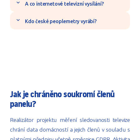
expand_more
A co internetové televizní vysílání?
expand_more
Kdo české peoplemetry vyrábí?
Jak je chráněno soukromí členů
panelu?
Realizátor projektu měření sledovanosti televize
chrání data domácností a jejich členů v souladu s
platnými předpisy včetně směrnice GDPR. Aktivita