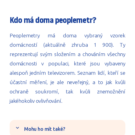
Kdo má doma peoplemetr?
Peoplemetry má doma vybraný vzorek
domácností (aktuálně zhruba 1 900). Ty
reprezentují svým složením a chováním všechny
domácnosti v populaci, které jsou vybaveny
alespoň jedním televizorem. Seznam lidí, kteří se
účastní měření, je ale neveřejný, a to jak kvůli
ochraně soukromí, tak kvůli znemožnění
jakéhokoliv ovlivňování.
expand_more
Mohu ho mít také?